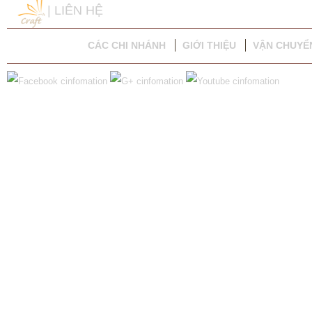
| LIÊN HỆ
CÁC CHI NHÁNH
GIỚI THIỆU
VẬN CHUYỂ