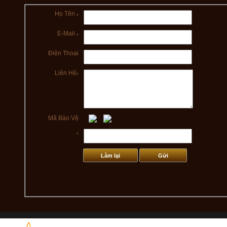
Họ Tên
*
E-Mail
*
Điện Thoại
Liên Hệ
*
Mã Bảo Vệ
*