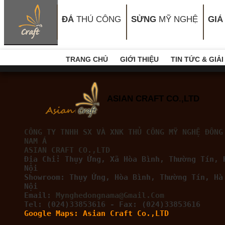
ĐÁ
THỦ CÔNG
SỪNG
MỸ NGHỆ
GIẢ
TRANG CHỦ
GIỚI THIỆU
TIN TỨC & GIẢ
ASIAN CRAFT CO.,LTD
CÔNG TY TNHH SX VÀ XNK THỦ CÔNG MỸ NGHỆ ĐÔNG
NAM Á
ASIAN CRAFT CO.,LTD
Địa Chỉ: Thụy Ứng, Xã Hòa Bình,
Thường Tín, 
Nội
Showroom: Thụy Ứng, Hòa Bình, Thường Tín, Hà
Nội
Email:
Mynghedongnama@gmail.com
Tel: (024)33853616 - Fax: (024)33853616
Google Maps: Asian Craft Co.,LTD