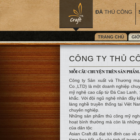
ĐÁ
THỦ CÔNG
TRANG CHỦ
GIỚ
CÔNG TY THỦ C
MỖI CÂU CHUYỆN TRÊN SẢN PHẨM..
Công ty Sản xuất và Thương mạ
Co.,LTD) là một doanh nghiệp chuy
mỹ nghệ cao cấp từ Đá Cao Lanh, 
khắc. Với đội ngũ nghệ nhân đầy k
làng nghề truyền thống tại Việt 
chuyên nghiệp.
Những sản phẩm thủ công mỹ nghệ 
hoạt bình thường mà còn là những
của dân tộc
Asian Craft đã đạt tới đỉnh cao về 
từng họa tiết, sắc xảo tinh tế tro