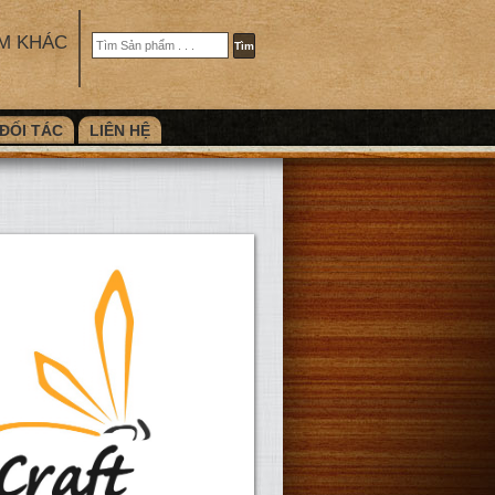
M KHÁC
ĐỐI TÁC
LIÊN HỆ