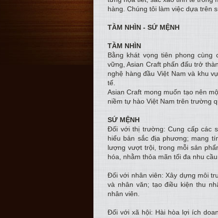
hàng. Chúng tôi làm việc dựa trên s
TẦM NHÌN - SỨ MỆNH
TẦM NHÌN
Bằng khát vọng tiên phong cùng c
vững, Asian Craft phấn đấu trở th
nghệ hàng đầu Việt Nam và khu v
tế.
Asian Craft mong muốn tạo nên một 
niềm tự hào Việt Nam trên trường q
SỨ MỆNH
Đối với thị trường: Cung cấp các
hiểu bản sắc địa phương; mang tín
lượng vượt trội, trong mỗi sản ph
hóa, nhằm thỏa mãn tối đa nhu cầu
Đối với nhân viên: Xây dựng môi t
và nhân văn; tạo điều kiện thu nh
nhân viên.
Đối với xã hội: Hài hòa lợi ích doa