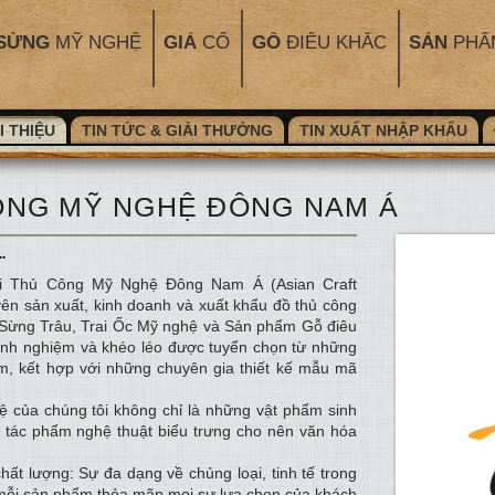
SỪNG
MỸ NGHỆ
GIẢ
CỔ
GỖ
ĐIÊU KHẮC
SẢN
PHẨ
I THIỆU
TIN TỨC & GIẢI THƯỞNG
TIN XUẤT NHẬP KHẨU
ÔNG MỸ NGHỆ ĐÔNG NAM Á
.
i Thủ Công Mỹ Nghệ Đông Nam Á (Asian Craft
ên sản xuất, kinh doanh và xuất khẩu đồ thủ công
Sừng Trâu, Trai Ốc Mỹ nghệ và Sản phẩm Gỗ điêu
inh nghiệm và khéo léo được tuyển chọn từ những
Nam, kết hợp với những chuyên gia thiết kế mẫu mã
của chúng tôi không chỉ là những vật phẩm sinh
 tác phẩm nghệ thuật biểu trưng cho nên văn hóa
chất lượng: Sự đa dạng về chủng loại, tinh tế trong
ng mỗi sản phẩm thỏa mãn mọi sự lựa chọn của khách